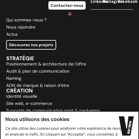
LinkedIn
Instagram
Facebook
Contactez-nous
Qui sommes-nous ?
Nous rejoindre
Actus
Découvrez nos projets
STRATÉGIE
Positionnement & architecture de l’offre
Audit & plan de communication
Naming
ADN de marque & raison d’être
CRÉATION
Identité visuelle
Site web, e-commerce
Supports de communication print & packaging
Storytelling & brandcontent
Nous utilisons des cookies
ACTIVATION
OFFLINE – PRINT : campagnes terrain
Ce site utilise des cookies pour améliorer votre expérience de navigation
et analyser le trafic. En cliquant sur "Accepter", vous consentez à
ONLINE – Digital : SEO, SEA, SOCIAL MEDIA