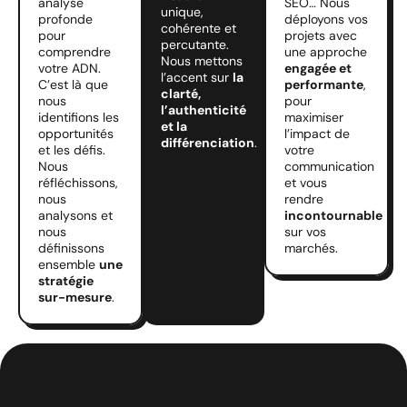
analyse
SEO… Nous
unique,
profonde
déployons vos
cohérente et
pour
projets avec
percutante.
comprendre
une approche
Nous mettons
votre ADN.
engagée et
l’accent sur
la
C’est là que
performante
,
clarté,
nous
pour
l’authenticité
identifions les
maximiser
et la
opportunités
l’impact de
différenciation
.
et les défis.
votre
Nous
communication
réfléchissons,
et vous
nous
rendre
analysons et
incontournable
nous
sur vos
définissons
marchés.
ensemble
une
stratégie
sur-mesure
.