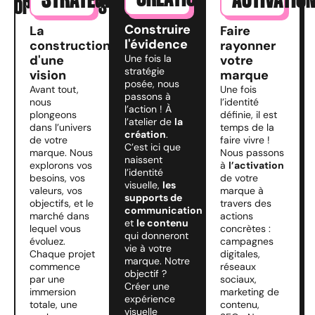
STRATÉGIE
ACTIVATIO
OPPORTUNITÉS BUSINESS :
Construire
La
Faire
l'évidence
construction
rayonner
Une fois la
d'une
votre
stratégie
vision
marque
posée, nous
Avant tout,
Une fois
passons à
nous
l’identité
l’action ! À
plongeons
définie, il est
l’atelier de
la
dans l’univers
temps de la
création
.
de votre
faire vivre !
C’est ici que
marque. Nous
Nous passons
naissent
explorons vos
à
l’activation
l’identité
besoins, vos
de votre
visuelle,
les
valeurs, vos
marque à
supports de
objectifs, et le
travers des
communication
marché dans
actions
et
le contenu
lequel vous
concrètes :
qui donneront
évoluez.
campagnes
vie à votre
Chaque projet
digitales,
marque. Notre
commence
réseaux
objectif ?
par une
sociaux,
Créer une
immersion
marketing de
expérience
totale, une
contenu,
visuelle