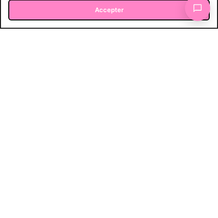
Accepter
CARRÉ
voir le projet
LA PIZZ’À PAPA